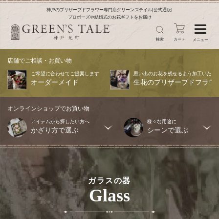
神戸のプリザーブドフラワー専門店グリーンズテイル[公式通販]
プロポーズや結婚式のお花ギフトをお届け
検索
カート
メニュー
店舗でご相談・お買い物
ご希望に合わせてご提案します
思い出のお花を残せるよう加工いたし
オーダーメイド
生花のプリザーブドフラワ
オンラインショップでお買い物
アイテムから探したい方へ
様々な用途に
かざり方で選ぶ
シーンで選ぶ
ガラスの器
Glass