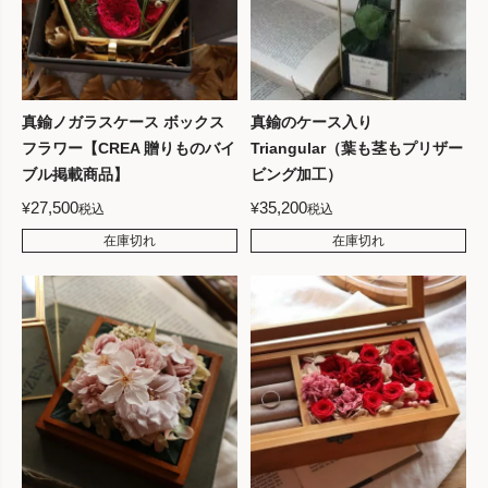
真鍮ノガラスケース ボックス
真鍮のケース入り
フラワー【CREA 贈りものバイ
Triangular（葉も茎もプリザー
ブル掲載商品】
ビング加工）
27,500
35,200
¥
¥
税込
税込
在庫切れ
在庫切れ