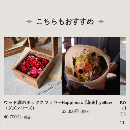
こちらもおすすめ
ウッド調のボックスフラワー
Happiness【花束】yellow
BO
（ダズンローズ）
（葉
33,000円
(税込)
工）
40,700円
(税込)
11,0