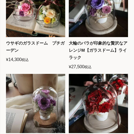
ウサギのガラスドーム プチガ
大輪のバラが印象的な贅沢なア
ーデン
レンジM【ガラスドーム】ライ
ラック
14,300
¥
税込
27,500
¥
税込