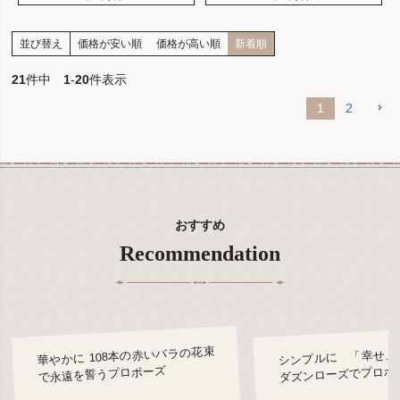
並び替え
価格が安い順
価格が高い順
新着順
21
件中
1
-
20
件表示
1
2
おすすめ
Recommendation
華やかに 108本の赤いバラの花束
シンプルに 「幸せ」
ダズンローズでプロポ
で永遠を誓うプロポーズ