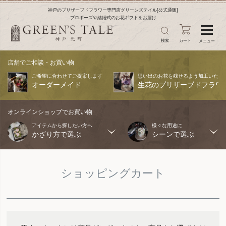
神戸のプリザーブドフラワー専門店グリーンズテイル[公式通販]
プロポーズや結婚式のお花ギフトをお届け
検索
カート
メニュー
店舗でご相談・お買い物
ご希望に合わせてご提案します
思い出のお花を残せるよう加工いたし
オーダーメイド
生花のプリザーブドフラワ
オンラインショップでお買い物
アイテムから探したい方へ
様々な用途に
かざり方で選ぶ
シーンで選ぶ
ショッピングカート