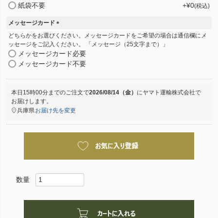
須
紙袋不要
+
¥
0
税込
)
メッセージカード
(
どちらかをお選びください。メッセージカードをご希望の場合は通信欄にメ
必
ッセージをご記入ください。 「メッセージ（25文字まで）」
須
メッセージカード必要
)
メッセージカード不要
本日
15時00分
までのご注文で
2026/08/14（金）
に
ヤマト運輸株式会社
で
お届けします。
兵庫県
お届け先を変更