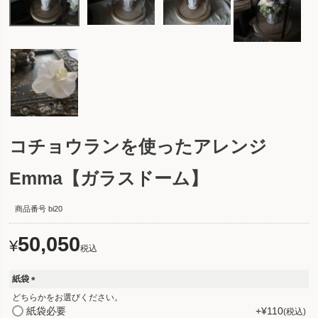
コチョウランを使ったアレンジ
Emma【ガラスドーム】
商品番号
bi20
50,050
¥
税込
紙袋
(
どちらかをお選びください。
必
紙袋必要
+
¥
110
税込