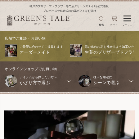
神戸のプリザーブドフラワー専門店グリーンズテイル[公式通販]
プロポーズや結婚式のお花ギフトをお届け
検索
カート
メニュー
店舗でご相談・お買い物
ご希望に合わせてご提案します
思い出のお花を残せるよう加工いたし
オーダーメイド
生花のプリザーブドフラワ
オンラインショップでお買い物
アイテムから探したい方へ
様々な用途に
かざり方で選ぶ
シーンで選ぶ