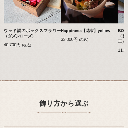
ウッド調のボックスフラワー
Happiness【花束】yellow
BO
（ダズンローズ）
（葉
33,000円
(税込)
工）
40,700円
(税込)
11,0
飾り方から選ぶ