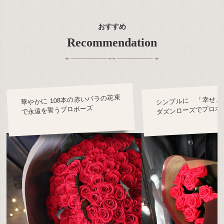
おすすめ
Recommendation
華やかに 108本の赤いバラの花束
シンプルに 「幸せ」
ダズンローズでプロポ
で永遠を誓うプロポーズ