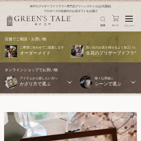
神戸のプリザーブドフラワー専門店グリーンズテイル[公式通販]
プロポーズや結婚式のお花ギフトをお届け
検索
カート
メニュー
店舗でご相談・お買い物
ご希望に合わせてご提案します
思い出のお花を残せるよう加工いたし
オーダーメイド
生花のプリザーブドフラワ
オンラインショップでお買い物
アイテムから探したい方へ
様々な用途に
かざり方で選ぶ
シーンで選ぶ