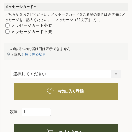
メッセージカード
(
どちらかをお選びください。メッセージカードをご希望の場合は通信欄にメ
必
ッセージをご記入ください。 「メッセージ（25文字まで）」
須
メッセージカード必要
)
メッセージカード不要
この地域へのお届け日は表示できません
兵庫県
お届け先を変更