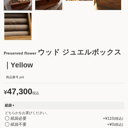
ウッド ジュエルボックス
Preserved flower
｜Yellow
商品番号
pr6
47,300
¥
税込
紙袋
(
どちらかをお選びください。
必
紙袋必要
+
¥
110
税込
須
紙袋不要
+
¥
0
税込
)