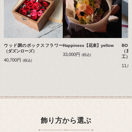
ウッド調のボックスフラワー
Happiness【花束】yellow
BO
（ダズンローズ）
（葉
33,000円
(税込)
工）
40,700円
(税込)
11,0
飾り方から選ぶ